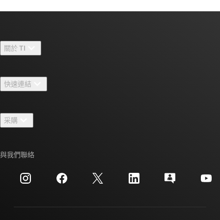
關於 TI
關於 TI 概覽
快速連結
人才招募
聯絡我們
新聞室
采購
TI E2E™ 設計支援論壇
我們的故事 | 晶片幕後
TI API 套件
交互參考搜索
與我們聯絡
活動
myTI 公司帳戶
客戶支援中心
投資人關系
運送、付款與稅金
封裝
製造
訂購 FAQ
品質與可靠性