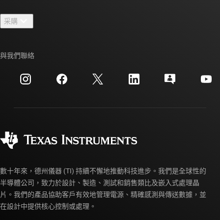
聯絡我們
新聞室
采購
TI E2E™ 設計支援論壇
我們的故事 | 晶片幕後
TI API 套件
交互參考搜索
與我們聯絡
活動
myTI 公司帳戶
客戶支援中心
投資人關系
運送、付款與稅金
封裝
製造
訂購 FAQ
品質與可靠性
企業公民
授權經銷商
myTI 帳戶常見問題解答
數十年來，德州儀器 (TI) 持續不懈地推動科技進步。我們是全球性的
半導體公司，致力於設計、製造、測試和銷售類比及嵌入式處理晶
片。我們的產品協助客戶有效地管理電源、精確感測與傳送數據，並
在設計中提供核心控制或處理。