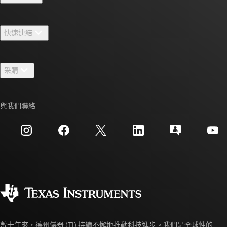
關於 TI 概覽
快速連結
人才招募
聯絡我們
新聞室
采購
TI E2E™ 設計支援論壇
我們的故事 | 晶片幕後
TI API 套件
交互參考搜索
與我們聯絡
活動
myTI 公司帳戶
客戶支援中心
投資人關系
運送、付款與稅金
封裝
製造
訂購 FAQ
品質與可靠性
企業公民
授權經銷商
myTI 帳戶常見問題解答
數十年來，德州儀器 (TI) 持續不懈地推動科技進步。我們是全球性的