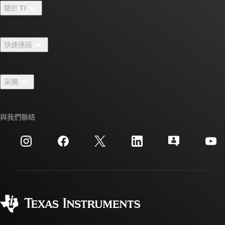
關於 TI
關於 TI 概覽
快速連結
人才招募
聯絡我們
新聞室
采購
TI E2E™ 設計支援論壇
我們的故事 | 晶片幕後
TI API 套件
交互參考搜索
與我們聯絡
活動
myTI 公司帳戶
客戶支援中心
投資人關系
運送、付款與稅金
封裝
製造
訂購 FAQ
品質與可靠性
企業公民
授權經銷商
myTI 帳戶常見問題解答