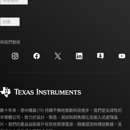
快速連結
人才招募
聯絡我們
新聞室
采購
TI E2E™ 設計支援論壇
我們的故事 | 晶片幕後
TI API 套件
交互參考搜索
與我們聯絡
活動
myTI 公司帳戶
客戶支援中心
投資人關系
運送、付款與稅金
封裝
製造
訂購 FAQ
品質與可靠性
企業公民
授權經銷商
myTI 帳戶常見問題解答
數十年來，德州儀器 (TI) 持續不懈地推動科技進步。我們是全球性的
半導體公司，致力於設計、製造、測試和銷售類比及嵌入式處理晶
片。我們的產品協助客戶有效地管理電源、精確感測與傳送數據，並