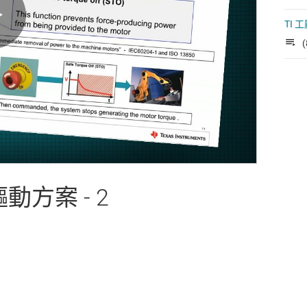
TI
Play
(
Video
方案 - 2