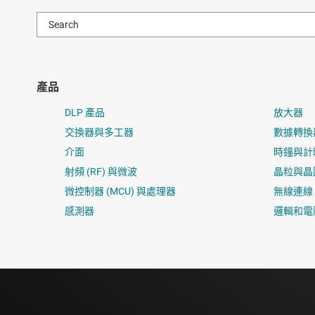
產品
DLP 產品
放大器
交換器與多工器
數據轉換
介面
時鐘與計
射頻 (RF) 與微波
晶粒與晶
微控制器 (MCU) 與處理器
無線連線
感測器
邏輯和電