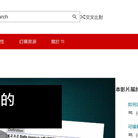
交叉比對
性
訂購資源
關於 TI
本影片屬
如何
(
可編
(