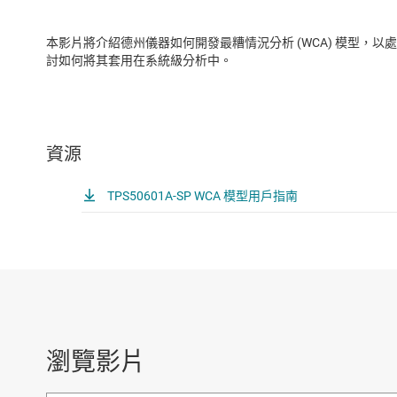
本影片將介紹德州儀器如何開發最糟情況分析 (WCA) 模型，
討如何將其套用在系統級分析中。
資源
TPS50601A-SP WCA 模型用戶指南
瀏覽影片