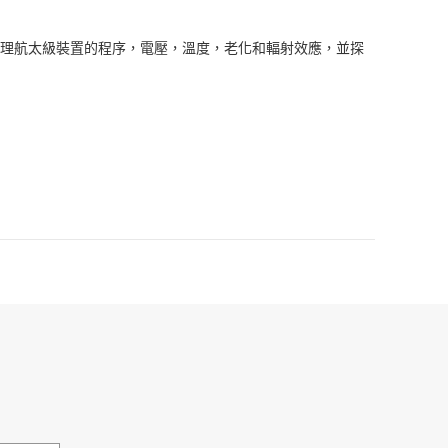
以處理航太級裝置的程序，電壓，溫度，老化和輻射效應，並探