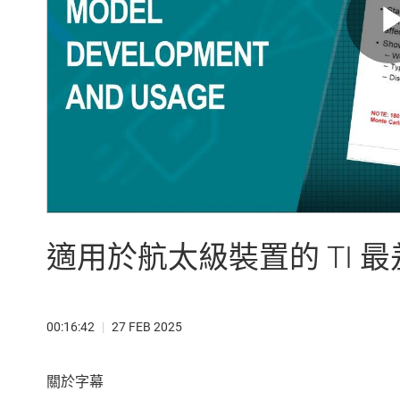
適用於航太級裝置的 TI 
00:16:42
|
27 FEB 2025