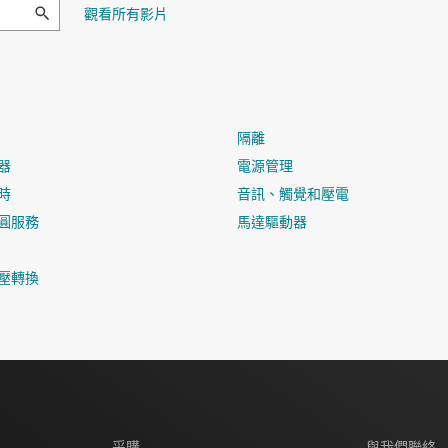
觀看所有影片
隔離
器
電源管理
時
音訊、觸覺和壓電
圓服務
馬達驅動器
壓轉換
采購
與我們聯絡