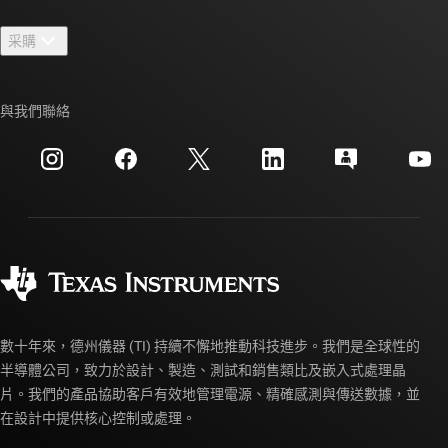
聯絡我們
新聞室
采購
TI E2E™ 設計支援論壇
我們的故事 | 晶片幕後
TI API 套件
交互參考搜索
與我們聯絡
活動
myTI 公司帳戶
客戶支援中心
投資人關系
運送、付款與稅金
封裝
製造
訂購 FAQ
品質與可靠性
企業公民
授權經銷商
myTI 帳戶常見問題解答
數十年來，德州儀器 (TI) 持續不懈地推動科技進步。我們是全球性的
半導體公司，致力於設計、製造、測試和銷售類比及嵌入式處理晶
片。我們的產品協助客戶有效地管理電源、精確感測與傳送數據，並
在設計中提供核心控制或處理。