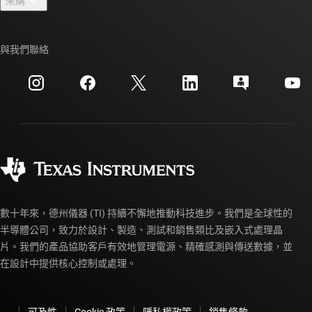
采購
TI E2E™ 設計支援論壇
我們的故事 | 晶片幕後
TI API 套件
交互參考搜索
與我們聯絡
活動
myTI 公司帳戶
客戶支援中心
投資人關系
運送、付款與稅金
封裝
製造
訂購 FAQ
品質與可靠性
企業公民
授權經銷商
myTI 帳戶常見問題解答
數十年來，德州儀器 (TI) 持續不懈地推動科技進步。我們是全球性的
半導體公司，致力於設計、製造、測試和銷售類比及嵌入式處理晶
片。我們的產品協助客戶有效地管理電源、精確感測與傳送數據，並
在設計中提供核心控制或處理。
可及性
Cookie 政策
隱私權政策
銷售條款