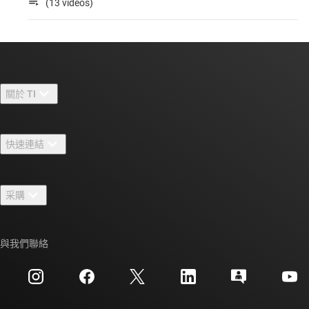
(13 videos)
關於 TI
關於 TI 概覽
快速連結
人才招募
聯絡我們
新聞室
采購
TI E2E™ 設計支援論壇
我們的故事 | 晶片幕後
TI API 套件
交互參考搜索
與我們聯絡
活動
myTI 公司帳戶
客戶支援中心
投資人關系
運送、付款與稅金
封裝