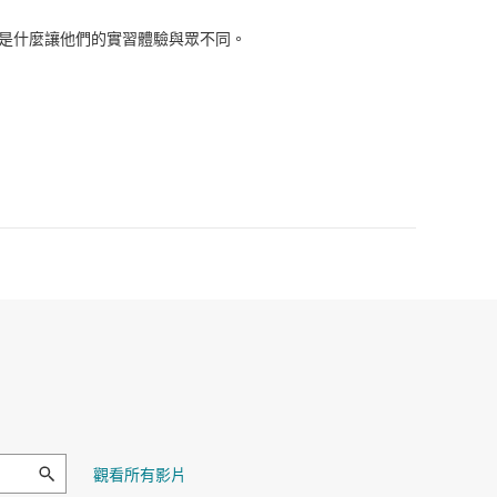
以及是什麼讓他們的實習體驗與眾不同。
觀看所有影片