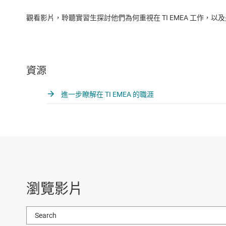
觀看影片，聆聽實習生探討他們為何重視在 TI EMEA 工作，
資源
進一步瞭解在 TI EMEA 的職涯
瀏覽影片