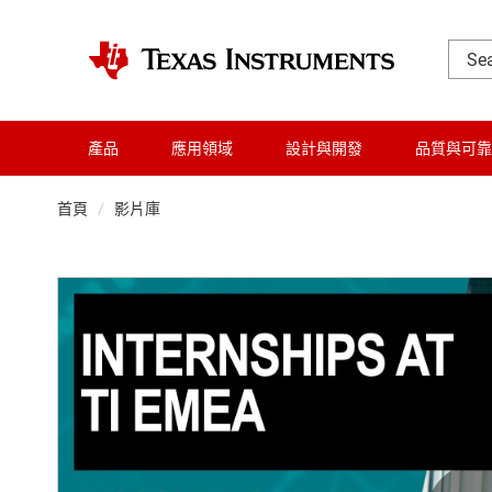
產品
應用領域
設計與開發
品質與可靠
首頁
影片庫