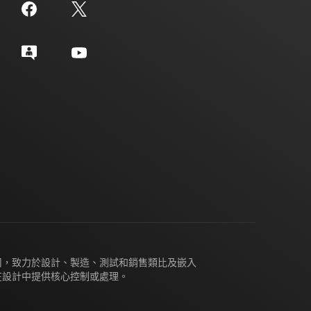
公司，致力於設計、製造、測試和銷售類比及嵌入
在設計中提供核心控制或處理。