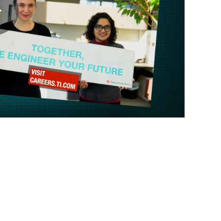
Play
Video