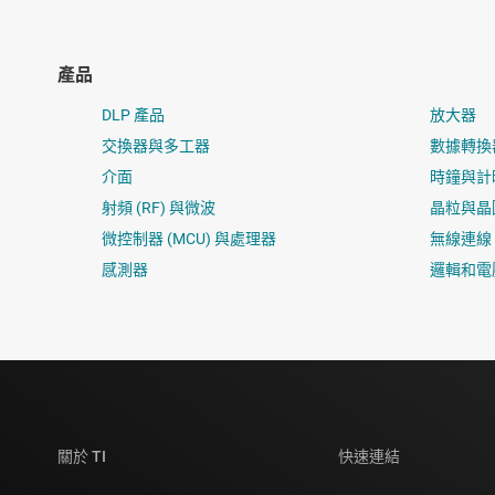
產品
DLP 產品
放大器
交換器與多工器
數據轉換
介面
時鐘與計
射頻 (RF) 與微波
晶粒與晶
微控制器 (MCU) 與處理器
無線連線
感測器
邏輯和電
關於 TI
快速連結