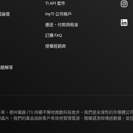
TI API 套件
支援論壇
myTI 公司帳戶
運送、付款與稅金
訂購 FAQ
授權經銷商
問題解答
年來，德州儀器 (TI) 持續不懈地推動科技進步。我們是全球性的半導體
理晶片。我們的產品協助客戶有效地管理電源、精確感測與傳送數據，並