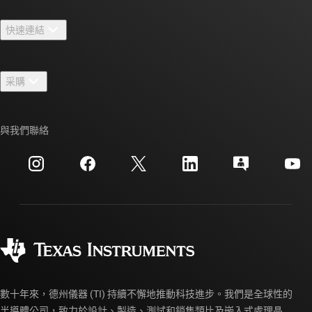
關於 TI 概覽
快速連結
人才招募
聯絡我們
新聞室
采購
TI E2E™ 設計支援論壇
我們的故事 | 晶片幕後
TI API 套件
交互參考搜索
與我們聯絡
活動
myTI 公司帳戶
客戶支援中心
投資人關系
運送、付款與稅金
封裝
製造
訂購 FAQ
品質與可靠性
企業公民
授權經銷商
myTI 帳戶常見問題解答
數十年來，德州儀器 (TI) 持續不懈地推動科技進步。我們是全球性的
半導體公司，致力於設計、製造、測試和銷售類比及嵌入式處理晶