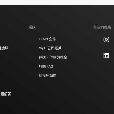
采購
與我們聯絡
TI API 套件
支援論壇
myTI 公司帳戶
運送、付款與稅金
訂購 FAQ
授權經銷商
問題解答