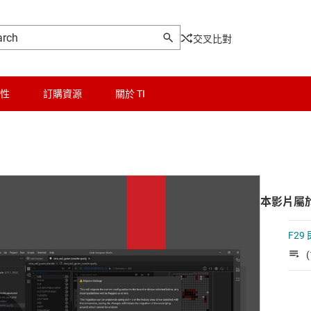
交叉比對
性
訂購資源
關於 TI
本影片屬
F29
(