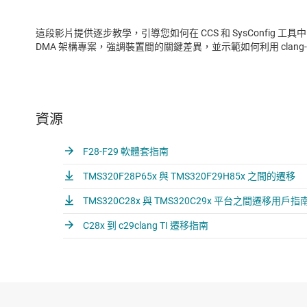
這段影片提供逐步教學，引導您如何在 CCS 和 SysConfig 工具中，將 
DMA 架構專案，強調裝置間的關鍵差異，並示範如何利用 clang-tidy
資源
F28-F29 軟體套指南
TMS320F28P65x 與 TMS320F29H85x 之間的遷移
TMS320C28x 與 TMS320C29x 平台之間遷移用戶指
C28x 到 c29clang TI 遷移指南