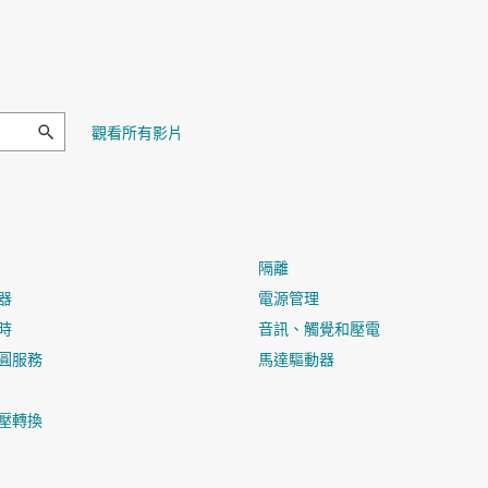
觀看所有影片
隔離
器
電源管理
時
音訊、觸覺和壓電
圓服務
馬達驅動器
壓轉換