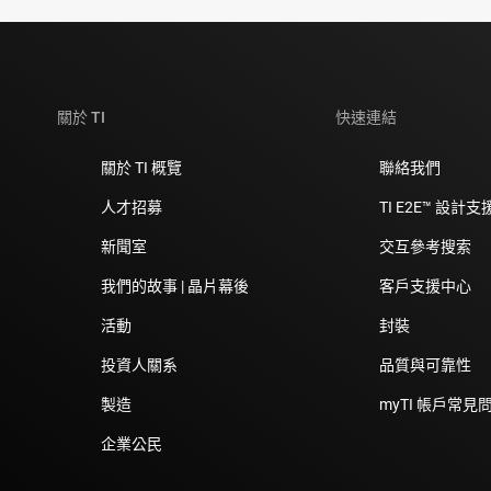
關於 TI
快速連結
關於 TI 概覽
聯絡我們
人才招募
TI E2E™ 設計
新聞室
交互參考搜索
我們的故事 | 晶片幕後
客戶支援中心
活動
封裝
投資人關系
品質與可靠性
製造
myTI 帳戶常見
企業公民