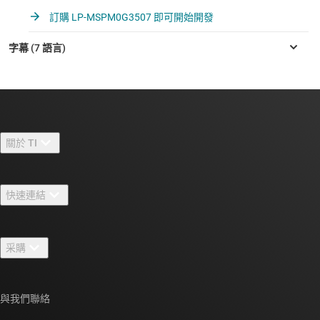
訂購 LP-MSPM0G3507 即可開始開發
關於 TI
關於 TI 概覽
快速連結
人才招募
聯絡我們
新聞室
采購
TI E2E™ 設計支援論壇
我們的故事 | 晶片幕後
TI API 套件
交互參考搜索
與我們聯絡
活動
myTI 公司帳戶