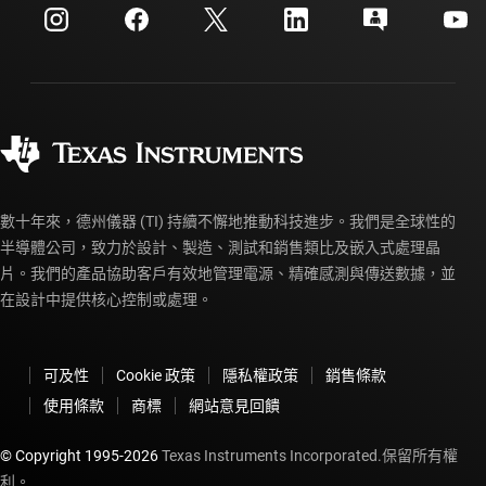
客戶支援中心
投資人關系
運送、付款與稅金
封裝
製造
訂購 FAQ
品質與可靠性
企業公民
授權經銷商
myTI 帳戶常見問題解答
數十年來，德州儀器 (TI) 持續不懈地推動科技進步。我們是全球性的
半導體公司，致力於設計、製造、測試和銷售類比及嵌入式處理晶
片。我們的產品協助客戶有效地管理電源、精確感測與傳送數據，並
在設計中提供核心控制或處理。
可及性
Cookie 政策
隱私權政策
銷售條款
使用條款
商標
網站意見回饋
© Copyright 1995-
2026
Texas Instruments Incorporated.保留所有權
利。