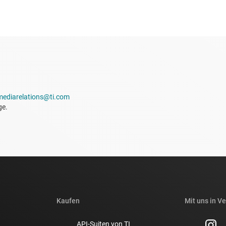
mediarelations@ti.com
ge.
Kaufen
Mit uns in V
API-Suiten von TI