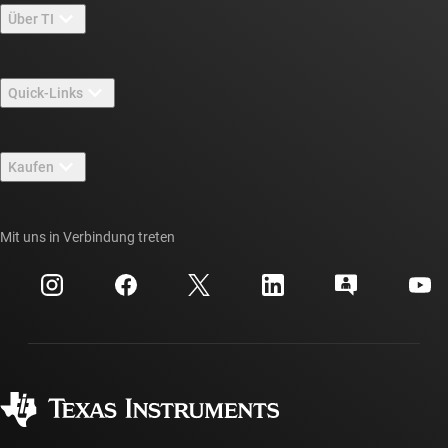
Über TI
Über TI – Überblick
Quick-Links
Stellenangebote
Kontakt
Newsroom
Kaufen
TI E2E™-Design-Support-Foren
Unsere Geschichten | Hinter dem Chip
API-Suiten von TI
Querverweis-Suche
Mit uns in Verbindung treten
Veranstaltungen
myTI-Firmenkonto
Kundensupportzentrum
Investorenbeziehungen
Versand, Zahlung und Steuern
Gehäuse
Fertigung
Häufig gestellte Fragen zu Bestellungen
Qualität & Zuverlässigkeit
Gesellschaftliches Engagement
Autorisierte Händler
myTI-Konto FAQs