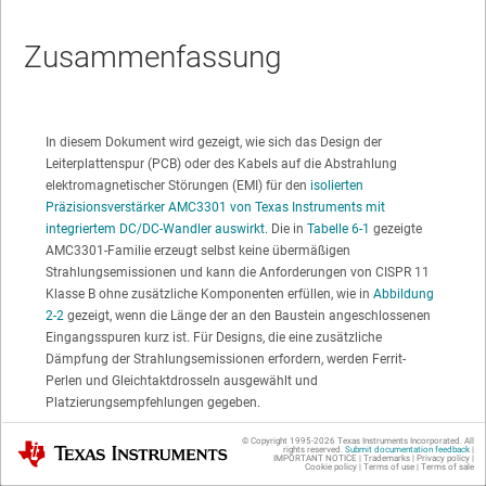
Zusammenfassung
In diesem Dokument wird gezeigt, wie sich das Design der
Leiterplattenspur (PCB) oder des Kabels auf die Abstrahlung
elektromagnetischer Störungen (EMI) für den
isolierten
Präzisionsverstärker AMC3301 von Texas Instruments mit
integriertem DC/DC-Wandler auswirkt
. Die in
Tabelle 6-1
gezeigte
AMC3301-Familie erzeugt selbst keine übermäßigen
Strahlungsemissionen und kann die Anforderungen von CISPR 11
Klasse B ohne zusätzliche Komponenten erfüllen, wie in
Abbildung
2-2
gezeigt, wenn die Länge der an den Baustein angeschlossenen
Eingangsspuren kurz ist. Für Designs, die eine zusätzliche
Dämpfung der Strahlungsemissionen erfordern, werden Ferrit-
Perlen und Gleichtaktdrosseln ausgewählt und
Platzierungsempfehlungen gegeben.
© Copyright 1995-
2026
Texas Instruments Incorporated. All
Texas Instruments
Verschiedene Anwendungen in der Industrie und im
rights reserved.
Submit documentation feedback
|
IMPORTANT NOTICE
|
Trademarks
|
Privacy policy
|
Cookie policy
|
Terms of use
|
Terms of sale
Automobilbereich erfordern eine gewisse Isolierung, um die