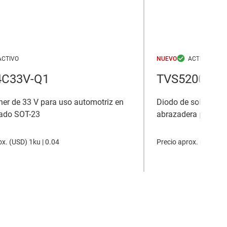
NUEVO
4C33V-Q1
TVS5200
er de 33 V para uso automotriz en
Diodo de sobretens
ado SOT-23
abrazadera plana
x. (
USD
)
1ku |
0.04
Precio aprox. (
USD
)
1k