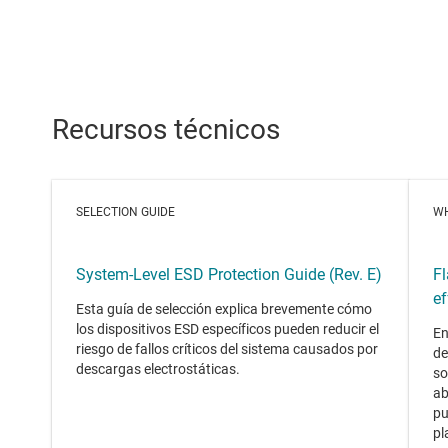
Recursos técnicos
SELECTION GUIDE
WH
System-Level ESD Protection Guide (Rev. E)
Fl
ef
Esta guía de selección explica brevemente cómo
los dispositivos ESD específicos pueden reducir el
En
riesgo de fallos críticos del sistema causados por
de
descargas electrostáticas.
so
ab
pu
pl