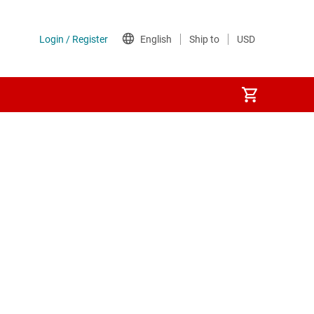
je
y procesadores
s
das