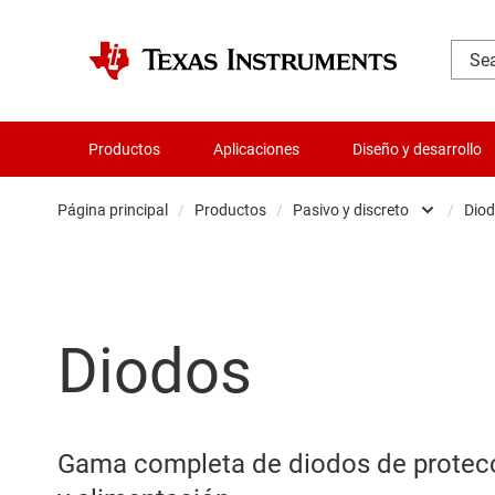
Productos
Aplicaciones
Diseño y desarrollo
Página principal
/
Productos
/
Pasivo y discreto
/
Dio
Amplificador
Audio, háptica
Diodos
Relojes y sin
Convertidore
Servicios de c
Gama completa de diodos de protecci