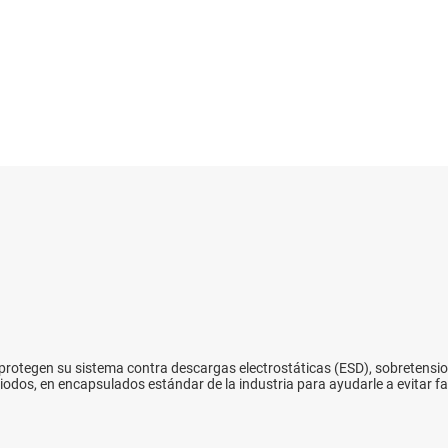
LP
Sensores
Interruptores y multiplexore
Conectividad inalámbrica
 protegen su sistema contra descargas electrostáticas (ESD), sobretensi
idiodos, en encapsulados estándar de la industria para ayudarle a evitar fa