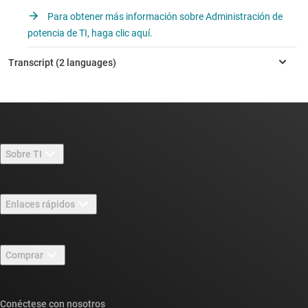
Para obtener más información sobre Administración de
potencia de TI, haga clic aquí.
Sobre TI
Información general sobre Acerca de TI
Enlaces rápidos
Carreras laborales
Contáctenos
Sala de redacción
Comprar
Foros de soporte de diseño de TI E2E™
Nuestras historias | Detrás del chip
Suites de API de TI
Búsqueda de referencias cruzadas
Conéctese con nosotros