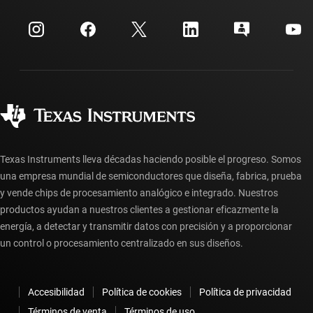
Eventos
Cuentas de empresa myTI
Centro de atención al cliente
Relaciones con los inversionistas
Envío, pago e impuestos
Empaque
Fabricación
Preguntas frecuentes sobre pedidos
Calidad y confiabilidad
Ciudadanía corporativa
Distribuidores autorizados
Preguntas frecuentes sobre la cuenta myTI
Texas Instruments lleva décadas haciendo posible el progreso. Somos
una empresa mundial de semiconductores que diseña, fabrica, prueba
y vende chips de procesamiento analógico e integrado. Nuestros
productos ayudan a nuestros clientes a gestionar eficazmente la
energía, a detectar y transmitir datos con precisión y a proporcionar
un control o procesamiento centralizado en sus diseños.
Accesibilidad
Política de cookies
Política de privacidad
Términos de venta
Términos de uso