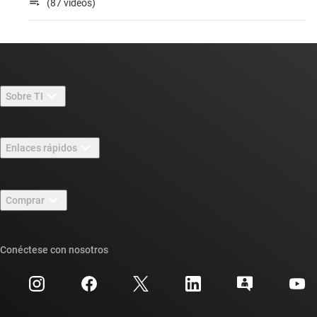
(87 videos)
Sobre TI
Información general sobre Acerca de TI
Enlaces rápidos
Carreras laborales
Contáctenos
Sala de redacción
Comprar
Foros de soporte de diseño de TI E2E™
Nuestras historias | Detrás del chip
Suites de API de TI
Búsqueda de referencias cruzadas
Conéctese con nosotros
Eventos
Cuentas de empresa myTI
Centro de atención al cliente
Relaciones con los inversionistas
Envío, pago e impuestos
Empaque