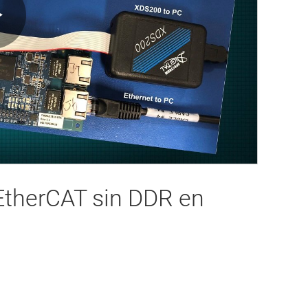
Play
Video
EtherCAT sin DDR en