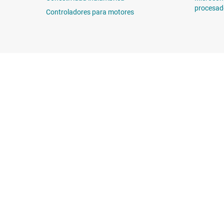
procesad
Controladores para motores
Sobre TI
Enlaces rápidos
Información general sobre Acerca
Contáctenos
de TI
Foros de soporte
Carreras laborales
E2E™
Sala de redacción
Búsqueda de ref
Nuestras historias | Detrás del chip
Centro de atenció
Eventos
Empaque
Relaciones con los inversionistas
Calidad y confia