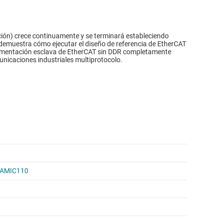
ción) crece continuamente y se terminará estableciendo
 demuestra cómo ejecutar el diseño de referencia de EtherCAT
lementación esclava de EtherCAT sin DDR completamente
unicaciones industriales multiprotocolo.
n AMIC110