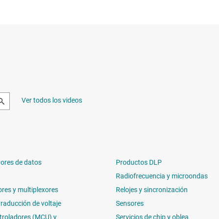
Ver todos los videos
ores de datos
Productos DLP
Radiofrecuencia y microondas
ores y multiplexores
Relojes y sincronización
traducción de voltaje
Sensores
troladores (MCU) y
Servicios de chip y oblea