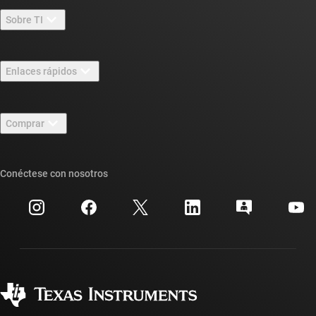
Sobre TI
Información general sobre Acerca de TI
Enlaces rápidos
Carreras laborales
Contáctenos
Sala de redacción
Comprar
Foros de soporte de diseño de TI E2E™
Nuestras historias | Detrás del chip
Suites de API de TI
Búsqueda de referencias cruzadas
Conéctese con nosotros
Eventos
Cuentas de empresa myTI
Centro de atención al cliente
Relaciones con los inversionistas
Envío, pago e impuestos
Empaque
Fabricación
Preguntas frecuentes sobre pedidos
Calidad y confiabilidad
Ciudadanía corporativa
Distribuidores autorizados
Preguntas frecuentes sobre la cuenta myTI