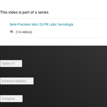
This video is part of a series
Serie Precision labs: DLP® Labs: tecnología
(14 videos)
Sobre TI
Información general sobre Acerca de TI
Enlaces rápidos
Carreras laborales
Contáctenos
Sala de redacción
Comprar
Foros de soporte de diseño de TI E2E™
Nuestras historias | Detrás del chip