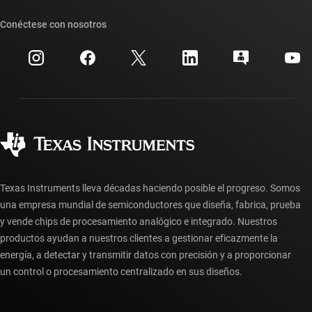
Suites de API de TI
Búsqueda de referencias cruzadas
Conéctese con nosotros
Eventos
Cuentas de empresa myTI
Centro de atención al cliente
Relaciones con los inversionistas
Envío, pago e impuestos
Empaque
Fabricación
Preguntas frecuentes sobre pedidos
Calidad y confiabilidad
Ciudadanía corporativa
Distribuidores autorizados
Preguntas frecuentes sobre la cuenta myTI
Texas Instruments lleva décadas haciendo posible el progreso. Somos
una empresa mundial de semiconductores que diseña, fabrica, prueba
y vende chips de procesamiento analógico e integrado. Nuestros
productos ayudan a nuestros clientes a gestionar eficazmente la
energía, a detectar y transmitir datos con precisión y a proporcionar
un control o procesamiento centralizado en sus diseños.