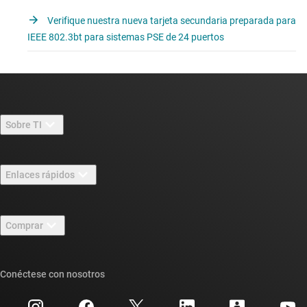
Verifique nuestra nueva tarjeta secundaria preparada para
IEEE 802.3bt para sistemas PSE de 24 puertos
Sobre TI
Información general sobre Acerca de TI
Enlaces rápidos
Carreras laborales
Contáctenos
Sala de redacción
Comprar
Foros de soporte de diseño de TI E2E™
Nuestras historias | Detrás del chip
Suites de API de TI
Búsqueda de referencias cruzadas
Conéctese con nosotros
Eventos
Cuentas de empresa myTI
Centro de atención al cliente