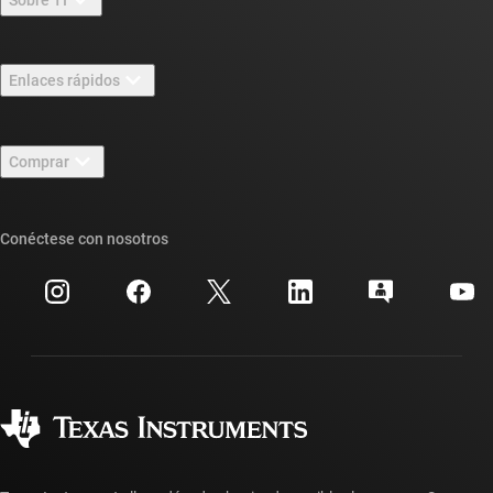
Información general sobre Acerca de TI
Enlaces rápidos
Carreras laborales
Contáctenos
Sala de redacción
Comprar
Foros de soporte de diseño de TI E2E™
Nuestras historias | Detrás del chip
Suites de API de TI
Búsqueda de referencias cruzadas
Conéctese con nosotros
Eventos
Cuentas de empresa myTI
Centro de atención al cliente
Relaciones con los inversionistas
Envío, pago e impuestos
Empaque
Fabricación
Preguntas frecuentes sobre pedidos
Calidad y confiabilidad
Ciudadanía corporativa
Distribuidores autorizados
Preguntas frecuentes sobre la cuenta myTI