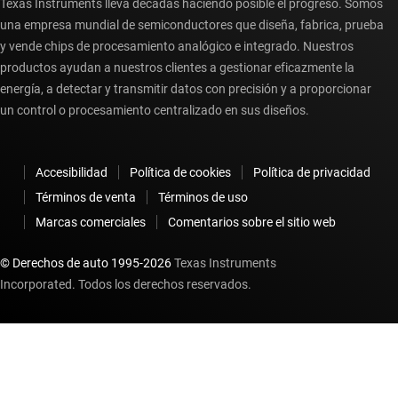
Texas Instruments lleva décadas haciendo posible el progreso. Somos
una empresa mundial de semiconductores que diseña, fabrica, prueba
y vende chips de procesamiento analógico e integrado. Nuestros
productos ayudan a nuestros clientes a gestionar eficazmente la
energía, a detectar y transmitir datos con precisión y a proporcionar
un control o procesamiento centralizado en sus diseños.
Accesibilidad
Política de cookies
Política de privacidad
Términos de venta
Términos de uso
Marcas comerciales
Comentarios sobre el sitio web
© Derechos de auto 1995-
2026
Texas Instruments
Incorporated. Todos los derechos reservados.