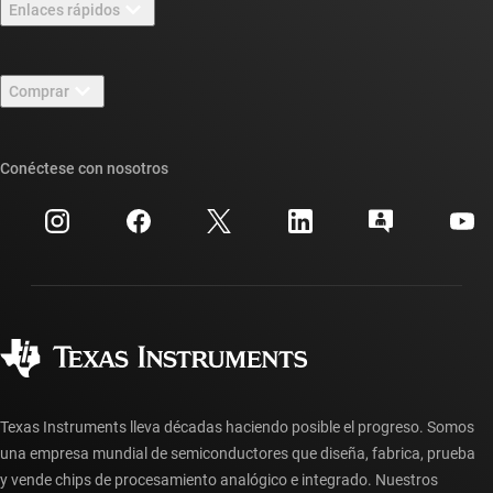
Enlaces rápidos
Carreras laborales
Contáctenos
Sala de redacción
Comprar
Foros de soporte de diseño de TI E2E™
Nuestras historias | Detrás del chip
Suites de API de TI
Búsqueda de referencias cruzadas
Conéctese con nosotros
Eventos
Cuentas de empresa myTI
Centro de atención al cliente
Relaciones con los inversionistas
Envío, pago e impuestos
Empaque
Fabricación
Preguntas frecuentes sobre pedidos
Calidad y confiabilidad
Ciudadanía corporativa
Distribuidores autorizados
Preguntas frecuentes sobre la cuenta myTI
Texas Instruments lleva décadas haciendo posible el progreso. Somos
una empresa mundial de semiconductores que diseña, fabrica, prueba
y vende chips de procesamiento analógico e integrado. Nuestros