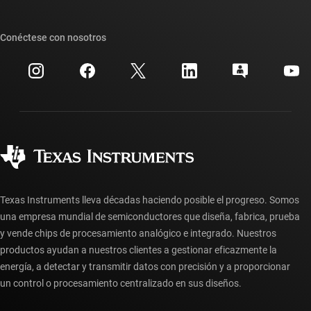
Foros de soporte de diseño de TI E2E™
Nuestras historias | Detrás del chip
Suites de API de TI
Búsqueda de referencias cruzadas
Conéctese con nosotros
Eventos
Cuentas de empresa myTI
Centro de atención al cliente
Relaciones con los inversionistas
Envío, pago e impuestos
Empaque
Fabricación
Preguntas frecuentes sobre pedidos
Calidad y confiabilidad
Ciudadanía corporativa
Distribuidores autorizados
Preguntas frecuentes sobre la cuenta myTI
Texas Instruments lleva décadas haciendo posible el progreso. Somos
una empresa mundial de semiconductores que diseña, fabrica, prueba
y vende chips de procesamiento analógico e integrado. Nuestros
productos ayudan a nuestros clientes a gestionar eficazmente la
energía, a detectar y transmitir datos con precisión y a proporcionar
un control o procesamiento centralizado en sus diseños.