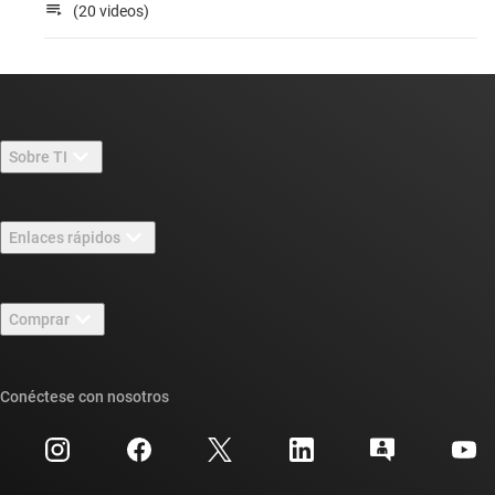
(20 videos)
Sobre TI
Información general sobre Acerca de TI
Enlaces rápidos
Carreras laborales
Contáctenos
Sala de redacción
Comprar
Foros de soporte de diseño de TI E2E™
Nuestras historias | Detrás del chip
Suites de API de TI
Búsqueda de referencias cruzadas
Conéctese con nosotros
Eventos
Cuentas de empresa myTI
Centro de atención al cliente
Relaciones con los inversionistas
Envío, pago e impuestos
Empaque