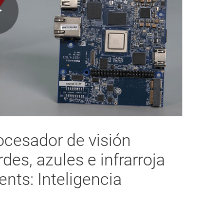
Play
Video
ocesador de visión
des, azules e infrarroja
nts: Inteligencia
a