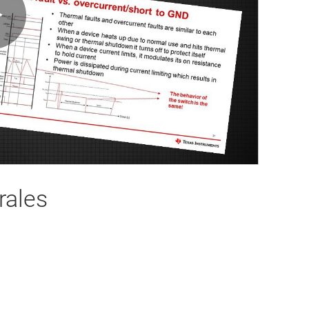
Play
Video
rales