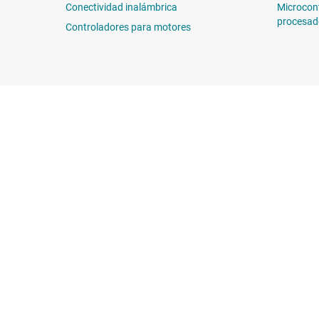
Conectividad inalámbrica
Microcon
procesad
Controladores para motores
Sobre TI
Enlaces rápidos
Información general sobre Acerca
Contáctenos
de TI
Foros de soporte
Carreras laborales
E2E™
Sala de redacción
Búsqueda de ref
Nuestras historias | Detrás del chip
Centro de atenció
Eventos
Empaque