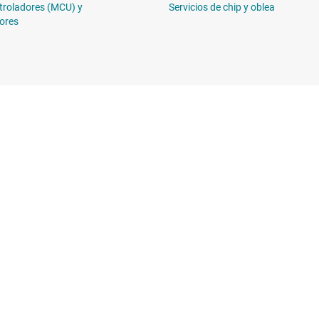
troladores (MCU) y
Servicios de chip y oblea
ores
Comprar
Conéctese c
Suites de API de TI
 de diseño de TI
Cuentas de empresa myTI
Envío, pago e impuestos
erencias cruzadas
Preguntas frecuentes sobre
n al cliente
pedidos
Distribuidores autorizados