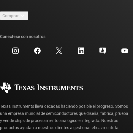
Contáctenos
Sala de redacción
Comprar
Foros de soporte de diseño de TI E2E™
Nuestras historias | Detrás del chip
Suites de API de TI
Búsqueda de referencias cruzadas
Conéctese con nosotros
Eventos
Cuentas de empresa myTI
Centro de atención al cliente
Relaciones con los inversionistas
Envío, pago e impuestos
Empaque
Fabricación
Preguntas frecuentes sobre pedidos
Calidad y confiabilidad
Ciudadanía corporativa
Distribuidores autorizados
Preguntas frecuentes sobre la cuenta myTI
Texas Instruments lleva décadas haciendo posible el progreso. Somos
una empresa mundial de semiconductores que diseña, fabrica, prueba
y vende chips de procesamiento analógico e integrado. Nuestros
productos ayudan a nuestros clientes a gestionar eficazmente la