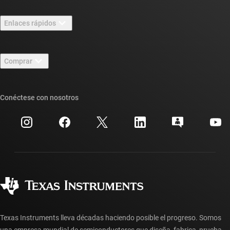
Información general sobre Acerca de TI
Enlaces rápidos
Carreras laborales
Contáctenos
Sala de redacción
Comprar
Foros de soporte de diseño de TI E2E™
Nuestras historias | Detrás del chip
Suites de API de TI
Búsqueda de referencias cruzadas
Conéctese con nosotros
Eventos
Cuentas de empresa myTI
Centro de atención al cliente
Relaciones con los inversionistas
Envío, pago e impuestos
Empaque
Fabricación
Preguntas frecuentes sobre pedidos
Calidad y confiabilidad
Ciudadanía corporativa
Distribuidores autorizados
Preguntas frecuentes sobre la cuenta myTI
Texas Instruments lleva décadas haciendo posible el progreso. Somos