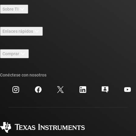
Sobre TI
Información general sobre Acerca de TI
Enlaces rápidos
Carreras laborales
Contáctenos
Sala de redacción
Comprar
Foros de soporte de diseño de TI E2E™
Nuestras historias | Detrás del chip
Suites de API de TI
Búsqueda de referencias cruzadas
Conéctese con nosotros
Eventos
Cuentas de empresa myTI
Centro de atención al cliente
Relaciones con los inversionistas
Envío, pago e impuestos
Empaque
Fabricación
Preguntas frecuentes sobre pedidos
Calidad y confiabilidad
Ciudadanía corporativa
Distribuidores autorizados
Preguntas frecuentes sobre la cuenta myTI