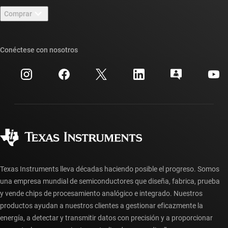
Contáctenos
Sala de redacción
Comprar
Foros de soporte de diseño de TI E2E™
Nuestras historias | Detrás del chip
Suites de API de TI
Búsqueda de referencias cruzadas
Conéctese con nosotros
Eventos
Cuentas de empresa myTI
Centro de atención al cliente
Relaciones con los inversionistas
Envío, pago e impuestos
Empaque
Fabricación
Preguntas frecuentes sobre pedidos
Calidad y confiabilidad
Ciudadanía corporativa
Distribuidores autorizados
Preguntas frecuentes sobre la cuenta myTI
Texas Instruments lleva décadas haciendo posible el progreso. Somos
una empresa mundial de semiconductores que diseña, fabrica, prueba
y vende chips de procesamiento analógico e integrado. Nuestros
productos ayudan a nuestros clientes a gestionar eficazmente la
energía, a detectar y transmitir datos con precisión y a proporcionar