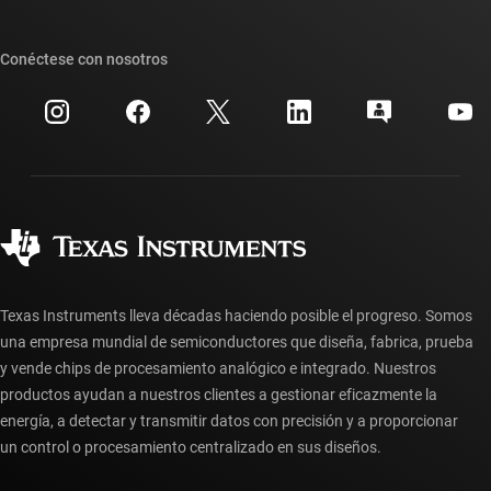
Foros de soporte de diseño de TI E2E™
Nuestras historias | Detrás del chip
Suites de API de TI
Búsqueda de referencias cruzadas
Conéctese con nosotros
Eventos
Cuentas de empresa myTI
Centro de atención al cliente
Relaciones con los inversionistas
Envío, pago e impuestos
Empaque
Fabricación
Preguntas frecuentes sobre pedidos
Calidad y confiabilidad
Ciudadanía corporativa
Distribuidores autorizados
Preguntas frecuentes sobre la cuenta myTI
Texas Instruments lleva décadas haciendo posible el progreso. Somos
una empresa mundial de semiconductores que diseña, fabrica, prueba
y vende chips de procesamiento analógico e integrado. Nuestros
productos ayudan a nuestros clientes a gestionar eficazmente la
energía, a detectar y transmitir datos con precisión y a proporcionar
un control o procesamiento centralizado en sus diseños.