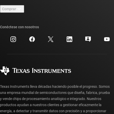
Contáctenos
Sala de redacción
Comprar
Foros de soporte de diseño de TI E2E™
Nuestras historias | Detrás del chip
Suites de API de TI
Búsqueda de referencias cruzadas
Conéctese con nosotros
Eventos
Cuentas de empresa myTI
Centro de atención al cliente
Relaciones con los inversionistas
Envío, pago e impuestos
Empaque
Fabricación
Preguntas frecuentes sobre pedidos
Calidad y confiabilidad
Ciudadanía corporativa
Distribuidores autorizados
Preguntas frecuentes sobre la cuenta myTI
Texas Instruments lleva décadas haciendo posible el progreso. Somos
una empresa mundial de semiconductores que diseña, fabrica, prueba
y vende chips de procesamiento analógico e integrado. Nuestros
productos ayudan a nuestros clientes a gestionar eficazmente la
energía, a detectar y transmitir datos con precisión y a proporcionar