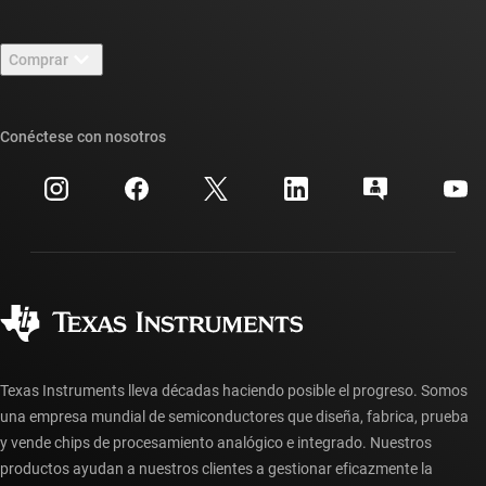
Carreras laborales
Contáctenos
Sala de redacción
Comprar
Foros de soporte de diseño de TI E2E™
Nuestras historias | Detrás del chip
Suites de API de TI
Búsqueda de referencias cruzadas
Conéctese con nosotros
Eventos
Cuentas de empresa myTI
Centro de atención al cliente
Relaciones con los inversionistas
Envío, pago e impuestos
Empaque
Fabricación
Preguntas frecuentes sobre pedidos
Calidad y confiabilidad
Ciudadanía corporativa
Distribuidores autorizados
Preguntas frecuentes sobre la cuenta myTI
Texas Instruments lleva décadas haciendo posible el progreso. Somos
una empresa mundial de semiconductores que diseña, fabrica, prueba
y vende chips de procesamiento analógico e integrado. Nuestros
productos ayudan a nuestros clientes a gestionar eficazmente la