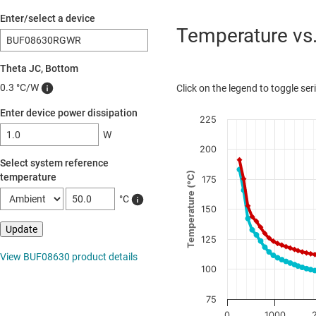
Enter/select a device
Temperature vs
Theta JC, Bottom
0.3 °C/W
Click on the legend to toggle seri
Enter device power dissipation
225
W
200
Select system reference
Temperature (°C)
temperature
175
°C
150
125
View BUF08630 product details
100
75
0
1000