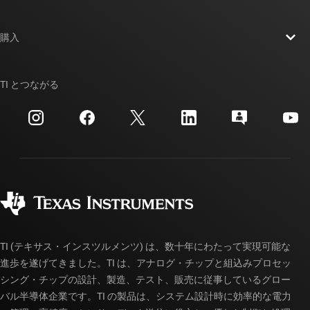
採用情報
お問い合わせ
ニュース
購入
TI E2E™ 設計サポート・フォーラム
ストーリー | チップ開発の舞台裏
TI API スイート
クロスリファレンス検索
TI とつながる
イベント
myTI 法人アカウント
カスタマー・サポート・センター
投資家向け情報
配送、お支払い、および税金
パッケージ
製造
ご注文に関する FAQ
品質と信頼性
コーポレート・シティズンシップ
販売特約店
myTI アカウントの FAQ
TI (テキサス・インスツルメンツ) は、数十年にわたって実現可能な
進歩を遂げてきました。TI は、アナログ・チップと組込みプロセッ
シング・チップの設計、製造、テスト、販売に従事しているグロー
バル半導体企業です。TI の製品は、システム設計時に効率的な電力