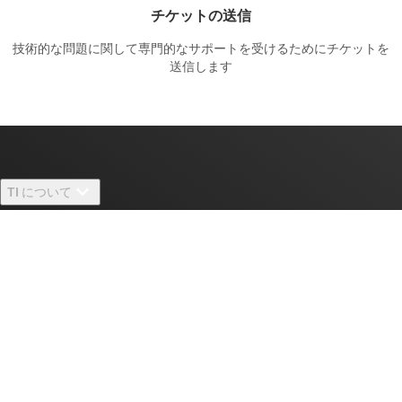
チケットの送信
技術的な問題に関して専門的なサポートを受けるためにチケットを
送信します
TI について
TI の概要
クイック・リンク
採用情報
お問い合わせ
ニュース
購入
TI E2E™ 設計サポート・フォーラム
ストーリー | チップ開発の舞台裏
TI API スイート
クロスリファレンス検索
TI とつながる
イベント