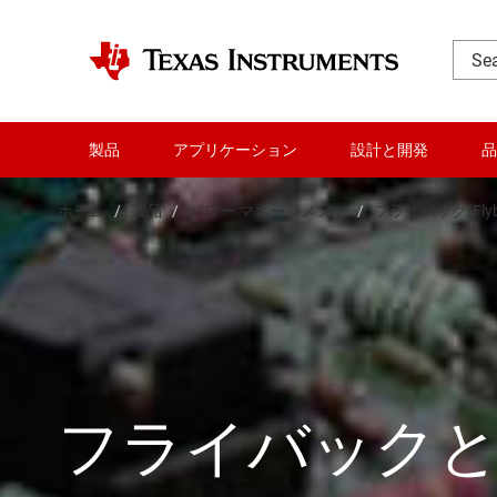
製品
アプリケーション
設計と開発
品
ホーム
製品
パワー マネージメント
フライバック(Flybac
フライバックと & 