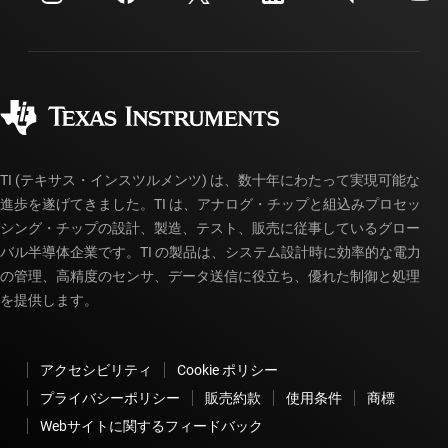
配送、お支払い、および税金
パッケージ
製造
ご注文に関する FAQ
品質と信頼性
コーポレート・シティズンシップ
販売特約店
myTI アカウントの FAQ
TI (テキサス・インスツルメンツ) は、数十年にわたって実現可能な
進歩を遂げてきました。TI は、アナログ・チップと組込みプロセッ
シング・チップの設計、製造、テスト、販売に従事しているグロー
バル半導体企業です。TI の製品は、システム設計時に効率的な電力
の管理、高精度のセンサ、データ送信に役立ち、優れた制御と処理
を提供します。
アクセシビリティ
Cookie ポリシー
プライバシーポリシー
販売約款
使用条件
商標
Webサイトに関するフィードバック