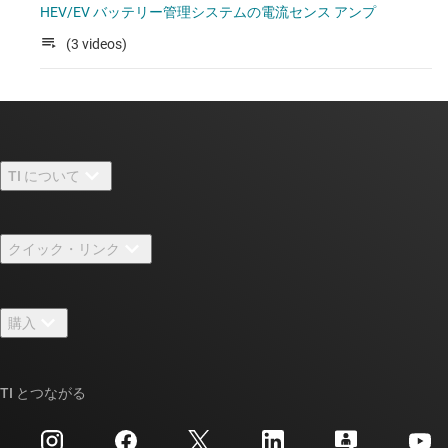
HEV/EV バッテリー管理システムの電流センス アンプ
(3 videos)
TI について
TI の概要
クイック・リンク
採用情報
お問い合わせ
ニュース
購入
TI E2E™ 設計サポート・フォーラム
ストーリー | チップ開発の舞台裏
TI API スイート
クロスリファレンス検索
TI とつながる
イベント
myTI 法人アカウント
カスタマー・サポート・センター
投資家向け情報