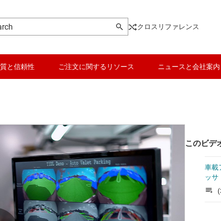
クロスリファレンス
質と信頼性
ご注文に関するリソース
ニュースと会社案内
このビデ
車載ア
ッサ
(