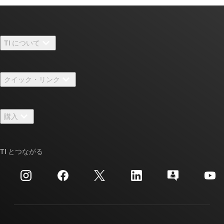
TI について
TI の概要
クイック・リンク
採用情報
お問い合わせ
ニュース
購入
TI E2E™ 設計サポート・フォーラム
ストーリー | チップ開発の舞台裏
TI API スイート
クロスリファレンス検索
TI とつながる
イベント
myTI 法人アカウント
カスタマー・サポート・センター
投資家向け情報
配送、お支払い、および税金
パッケージ
製造
ご注文に関する FAQ
品質と信頼性
コーポレート・シティズンシップ