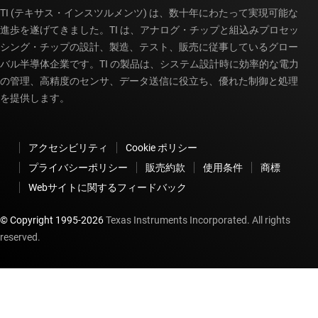
TI (テキサス・インスツルメンツ) は、数十年にわたって実現可能な
進歩を遂げてきました。TI は、アナログ・チップと組込みプロセッ
シング・チップの設計、製造、テスト、販売に従事しているグロー
バル半導体企業です。TI の製品は、システム設計時に効率的な電力
の管理、高精度のセンサ、データ送信に役立ち、優れた制御と処理
を提供します。
アクセシビリティ
Cookie ポリシー
プライバシーポリシー
販売約款
使用条件
商標
Webサイトに関するフィードバック
© Copyright 1995-
2026
Texas Instruments Incorporated. All rights
reserved.