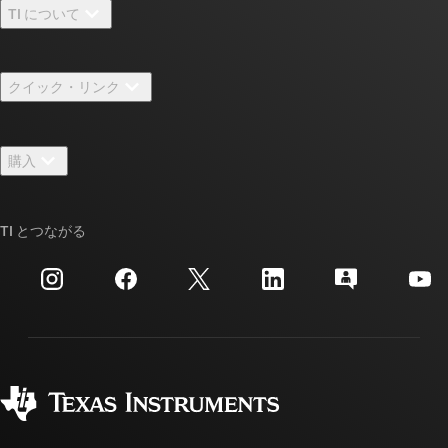
TI について
TI の概要
クイック・リンク
採用情報
お問い合わせ
ニュース
購入
TI E2E™ 設計サポート・フォーラム
ストーリー | チップ開発の舞台裏
TI API スイート
クロスリファレンス検索
TI とつながる
イベント
myTI 法人アカウント
カスタマー・サポート・センター
投資家向け情報
配送、お支払い、および税金
パッケージ
製造
ご注文に関する FAQ
品質と信頼性
コーポレート・シティズンシップ
販売特約店
myTI アカウントの FAQ