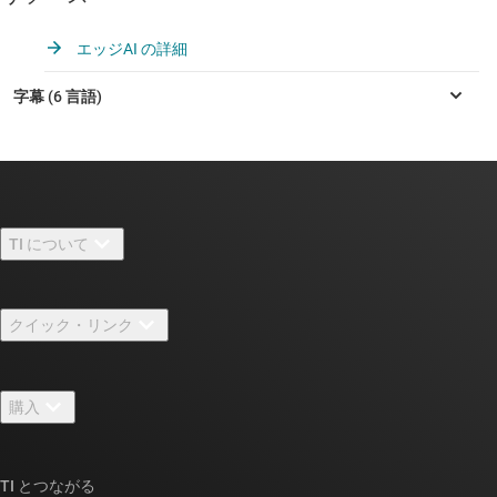
エッジAI の詳細
TI について
TI の概要
クイック・リンク
採用情報
お問い合わせ
ニュース
購入
TI E2E™ 設計サポート・フォーラム
ストーリー | チップ開発の舞台裏
TI API スイート
クロスリファレンス検索
TI とつながる
イベント