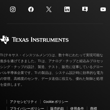
myTI 法人アカウント
カスタマー・サポート・センター
投資家向け情報
配送、お支払い、および税金
パッケージ
製造
ご注文に関する FAQ
品質と信頼性
コーポレート・シティズンシップ
販売特約店
myTI アカウントの FAQ
TI (テキサス・インスツルメンツ) は、数十年にわたって実現可能な
進歩を遂げてきました。TI は、アナログ・チップと組込みプロセッ
シング・チップの設計、製造、テスト、販売に従事しているグロー
バル半導体企業です。TI の製品は、システム設計時に効率的な電力
の管理、高精度のセンサ、データ送信に役立ち、優れた制御と処理
を提供します。
アクセシビリティ
Cookie ポリシー
プライバシーポリシー
販売約款
使用条件
商標