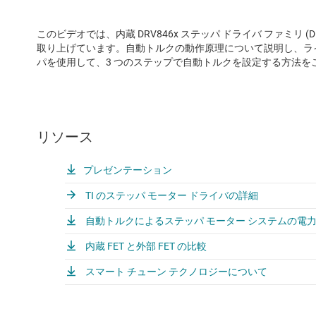
このビデオでは、内蔵 DRV846x ステッパ ドライバ ファミリ (DR
取り上げています。自動トルクの動作原理について説明し、ライブ デモ
パを使用して、3 つのステップで自動トルクを設定する方法を
リソース
プレゼンテーション
TI のステッパ モーター ドライバの詳細
自動トルクによるステッパ モーター システムの電
内蔵 FET と外部 FET の比較
スマート チューン テクノロジーについて