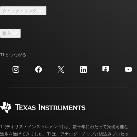
TI の概要
クイック・リンク
採用情報
お問い合わせ
ニュース
購入
TI E2E™ 設計サポート・フォーラム
ストーリー | チップ開発の舞台裏
TI API スイート
クロスリファレンス検索
TI とつながる
イベント
myTI 法人アカウント
カスタマー・サポート・センター
投資家向け情報
配送、お支払い、および税金
パッケージ
製造
ご注文に関する FAQ
品質と信頼性
コーポレート・シティズンシップ
販売特約店
myTI アカウントの FAQ
TI (テキサス・インスツルメンツ) は、数十年にわたって実現可能な
進歩を遂げてきました。TI は、アナログ・チップと組込みプロセッ