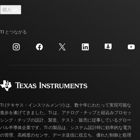
お問い合わせ
ニュース
購入
TI E2E™ 設計サポート・フォーラム
ストーリー | チップ開発の舞台裏
TI API スイート
クロスリファレンス検索
TI とつながる
イベント
myTI 法人アカウント
カスタマー・サポート・センター
投資家向け情報
配送、お支払い、および税金
パッケージ
製造
ご注文に関する FAQ
品質と信頼性
コーポレート・シティズンシップ
販売特約店
myTI アカウントの FAQ
TI (テキサス・インスツルメンツ) は、数十年にわたって実現可能な
進歩を遂げてきました。TI は、アナログ・チップと組込みプロセッ
シング・チップの設計、製造、テスト、販売に従事しているグロー
バル半導体企業です。TI の製品は、システム設計時に効率的な電力
の管理、高精度のセンサ、データ送信に役立ち、優れた制御と処理