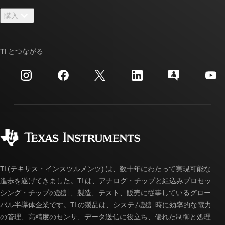
お問い合わせ
ニュース
購入
TI E2E™ 設計サポート・フォーラム
ストーリー | チップ開発の舞台裏
TI API スイート
クロスリファレンス検索
TI とつながる
イベント
myTI 法人アカウント
カスタマー・サポート・センター
投資家向け情報
配送、お支払い、および税金
パッケージ
製造
ご注文に関する FAQ
品質と信頼性
コーポレート・シティズンシップ
販売特約店
myTI アカウントの FAQ
TI (テキサス・インスツルメンツ) は、数十年にわたって実現可能な
進歩を遂げてきました。TI は、アナログ・チップと組込みプロセッ
シング・チップの設計、製造、テスト、販売に従事しているグロー
バル半導体企業です。TI の製品は、システム設計時に効率的な電力
の管理、高精度のセンサ、データ送信に役立ち、優れた制御と処理